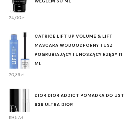
WĘGLEM 50 ML
24,00
zł
CATRICE LIFT UP VOLUME & LIFT
MASCARA WODOODPORNY TUSZ
POGRUBIAJĄCY I UNOSZĄCY RZĘSY 11
ML
20,39
zł
DIOR DIOR ADDICT POMADKA DO UST
636 ULTRA DIOR
119,57
zł