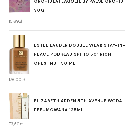
ORCHIDEAFLAGOLIE BY PAESE ORCHID
90G
15,69
zł
ESTEE LAUDER DOUBLE WEAR STAY-IN-
PLACE PODKŁAD SPF 10 5C1 RICH
CHESTNUT 30 ML
176,00
zł
ELIZABETH ARDEN 5TH AVENUE WODA
PEFUMOWANA 125ML
73,59
zł