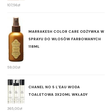
107,56
zł
MARRAKESH COLOR CARE ODŻYWKA W
SPRAYU DO WŁOSÓW FARBOWANYCH
118ML
59,00
zł
CHANEL NO 5 L'EAU WODA
TOALETOWA 3X20ML WKŁADY
365,00
zł