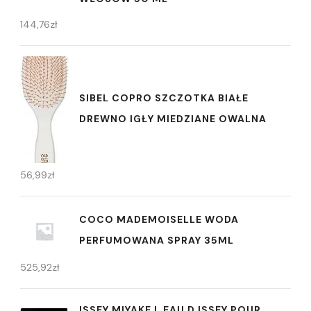
144,76
zł
SIBEL COPRO SZCZOTKA BIAŁE
DREWNO IGŁY MIEDZIANE OWALNA
56,99
zł
COCO MADEMOISELLE WODA
PERFUMOWANA SPRAY 35ML
525,92
zł
ISSEY MIYAKE L EAU D ISSEY POUR