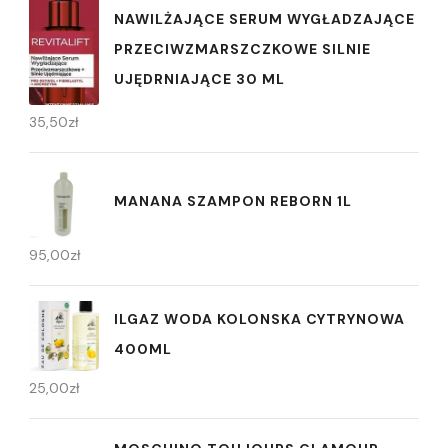
NAWILŻAJĄCE SERUM WYGŁADZAJĄCE
PRZECIWZMARSZCZKOWE SILNIE
UJĘDRNIAJĄCE 30 ML
35,50
zł
MANANA SZAMPON REBORN 1L
95,00
zł
ILGAZ WODA KOLONSKA CYTRYNOWA
400ML
25,00
zł