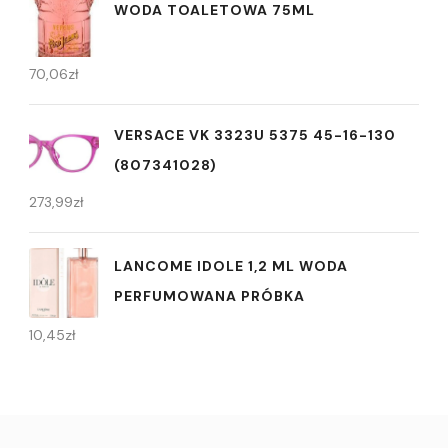
WODA TOALETOWA 75ML
70,06
zł
VERSACE VK 3323U 5375 45-16-130
(807341028)
273,99
zł
LANCOME IDOLE 1,2 ML WODA
PERFUMOWANA PRÓBKA
10,45
zł