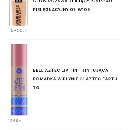
GLOW ROZŚWIETLAJĄCY PODKŁAD
PIELĘGNACYJNY 01-W105
259,00
zł
BELL AZTEC LIP TINT TINTUJĄCA
POMADKA W PŁYNIE 01 AZTEC EARTH
7G
13,49
zł