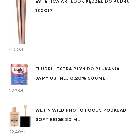
ESTETICA ARTLOOK PĘDZEL DO PUDRU
130017
12,00
zł
ELUDRIL EXTRA PŁYN DO PŁUKANIA
JAMY USTNEJ 0,20% 300ML
22,23
zł
WET N WILD PHOTO FOCUS PODKŁAD
SOFT BEIGE 30 ML
22,40
zł