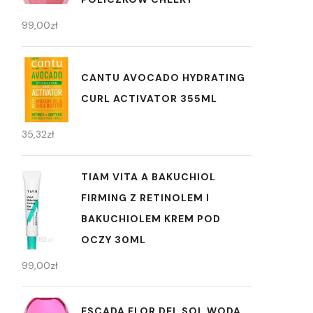
99,00
zł
CANTU AVOCADO HYDRATING
CURL ACTIVATOR 355ML
35,32
zł
TIAM VITA A BAKUCHIOL
FIRMING Z RETINOLEM I
BAKUCHIOLEM KREM POD
OCZY 30ML
99,00
zł
ESCADA FLOR DEL SOL WODA