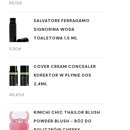
88,13
zł
SALVATORE FERRAGAMO
SIGNORINA WODA
TOALETOWA 1,5 ML
5,50
zł
COVER CREAM CONCEALER
KOREKTOR W PŁYNIE 005
2,4ML
46,45
zł
KIMCHI CHIC THAILOR BLUSH
POWDER BLUSH - RÓŻ DO
POLICZKÓW CHEEKY