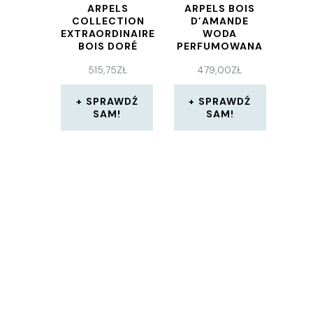
ARPELS
ARPELS BOIS
COLLECTION
D’AMANDE
EXTRAORDINAIRE
WODA
BOIS DORÉ
PERFUMOWANA
WODA
75 ML
515,75
ZŁ
479,00
ZŁ
PERFUMOWANA
75ML
SPRAWDŹ
SPRAWDŹ
SAM!
SAM!