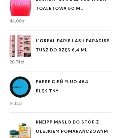
TOALETOWA 50 ML
114,00
zł
L'OREAL PARIS LASH PARADISE
TUSZ DO RZĘS 6,4 ML
26,74
zł
PAESE CIEŃ FLUO 454
BŁĘKITNY
14,13
zł
KNEIPP MASŁO DO STÓP Z
OLEJKIEM POMARAŃCZOWYM