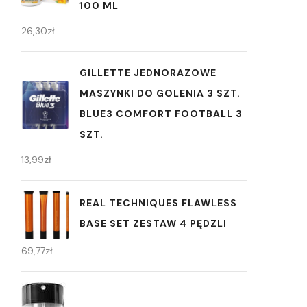
100 ML
26,30
zł
GILLETTE JEDNORAZOWE
MASZYNKI DO GOLENIA 3 SZT.
BLUE3 COMFORT FOOTBALL 3
SZT.
13,99
zł
REAL TECHNIQUES FLAWLESS
BASE SET ZESTAW 4 PĘDZLI
69,77
zł