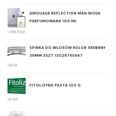
AMOUAGE REFLECTION MAN WODA
PERFUMOWANA 100 ML
1 386,50
zł
SPINKA DO WŁOSÓW KOLOR SREBRNY
39MM 3SZT 13028765667
1,80
zł
FITOLIZYNA PASTA 100 G
14,31
zł