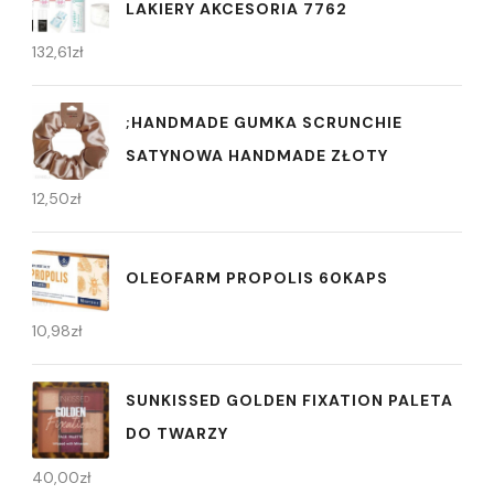
LAKIERY AKCESORIA 7762
132,61
zł
;HANDMADE GUMKA SCRUNCHIE
SATYNOWA HANDMADE ZŁOTY
12,50
zł
OLEOFARM PROPOLIS 60KAPS
10,98
zł
SUNKISSED GOLDEN FIXATION PALETA
DO TWARZY
40,00
zł