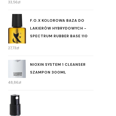
33,56
zł
F.O.X KOLOROWA BAZA DO
LAKIERÓW HYBRYDOWYCH -
SPECTRUM RUBBER BASE 110
27,73
zł
NIOXIN SYSTEM 1 CLEANSER
SZAMPON 300ML
48,86
zł