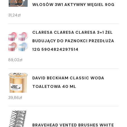
WŁOSÓW 3W1 AKTYWNY WĘGIEL 90G
31,24
zł
CLARESA CLARESA CLARESA 3+1 ŻEL
BUDUJĄCY DO PAZNOKCI PRZEDŁUŻA
12G 5904824297514
89,02
zł
DAVID BECKHAM CLASSIC WODA
TOALETOWA 40 ML
39,86
zł
BRAVEHEAD VENTED BRUSHES WHITE