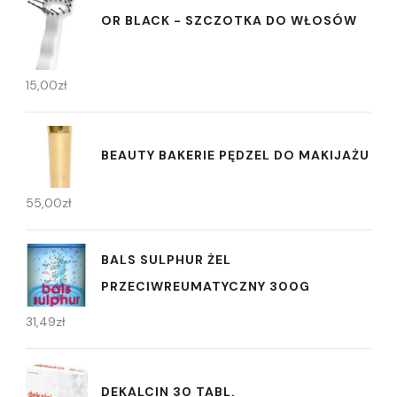
OR BLACK - SZCZOTKA DO WŁOSÓW
15,00
zł
BEAUTY BAKERIE PĘDZEL DO MAKIJAŻU
55,00
zł
BALS SULPHUR ŻEL
PRZECIWREUMATYCZNY 300G
31,49
zł
DEKALCIN 30 TABL.