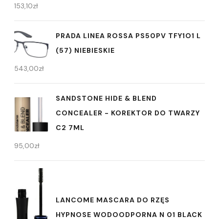
153,10
zł
PRADA LINEA ROSSA PS50PV TFY1O1 L
(57) NIEBIESKIE
543,00
zł
SANDSTONE HIDE & BLEND
CONCEALER - KOREKTOR DO TWARZY
C2 7ML
95,00
zł
LANCOME MASCARA DO RZĘS
HYPNOSE WODOODPORNA N 01 BLACK