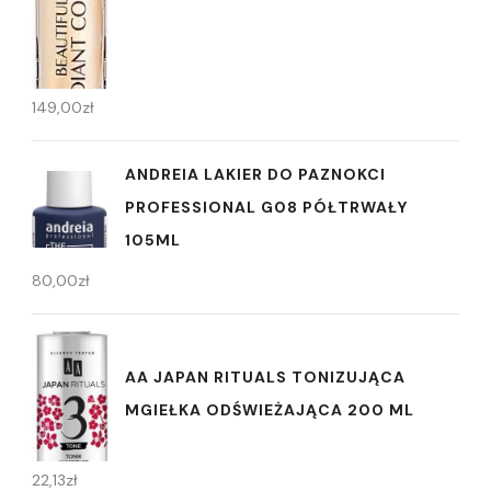
149,00
zł
ANDREIA LAKIER DO PAZNOKCI
PROFESSIONAL G08 PÓŁTRWAŁY
105ML
80,00
zł
AA JAPAN RITUALS TONIZUJĄCA
MGIEŁKA ODŚWIEŻAJĄCA 200 ML
22,13
zł