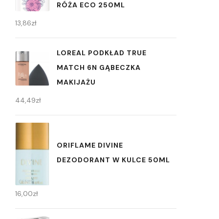
RÓŻA ECO 250ML
13,86
zł
LOREAL PODKŁAD TRUE
MATCH 6N GĄBECZKA
MAKIJAŻU
44,49
zł
ORIFLAME DIVINE
DEZODORANT W KULCE 50ML
16,00
zł