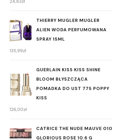
24,83
zł
THIERRY MUGLER MUGLER
ALIEN WODA PERFUMOWANA
SPRAY 15ML
135,99
zł
GUERLAIN KISS KISS SHINE
BLOOM BŁYSZCZĄCA
POMADKA DO UST 775 POPPY
KISS
126,00
zł
CATRICE THE NUDE MAUVE 010
GLORIOUS ROSE 10.6 G