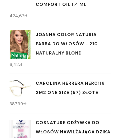
COMFORT OIL 1,4 ML
424,67
zł
JOANNA COLOR NATURIA
FARBA DO WŁOSÓW - 210
NATURALNY BLOND
6,42
zł
CAROLINA HERRERA HER0116
2M2 ONE SIZE (57) ZŁOTE
387,99
zł
COSNATURE ODŻYWKA DO
WŁOSÓW NAWILŻAJĄCA DZIKA