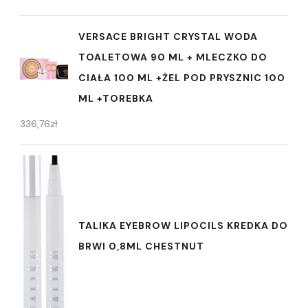
VERSACE BRIGHT CRYSTAL WODA
TOALETOWA 90 ML + MLECZKO DO
CIAŁA 100 ML +ŻEL POD PRYSZNIC 100
ML +TOREBKA
336,76
zł
TALIKA EYEBROW LIPOCILS KREDKA DO
BRWI 0,8ML CHESTNUT