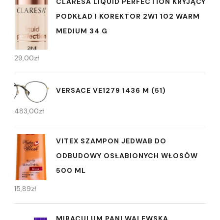
CLARESA LIQUID PERFECTION KRYJĄCY
PODKŁAD I KOREKTOR 2W1 102 WARM
MEDIUM 34 G
29,00
zł
VERSACE VE1279 1436 M (51)
483,00
zł
VITEX SZAMPON JEDWAB DO
ODBUDOWY OSŁABIONYCH WŁOSÓW
500 ML
15,89
zł
MIRACULUM PANI WALEWSKA