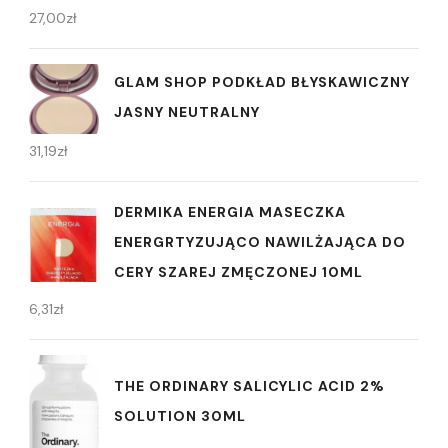
27,00
zł
GLAM SHOP PODKŁAD BŁYSKAWICZNY
JASNY NEUTRALNY
31,19
zł
DERMIKA ENERGIA MASECZKA
ENERGRTYZUJĄCO NAWILŻAJĄCA DO
CERY SZAREJ ZMĘCZONEJ 10ML
6,31
zł
THE ORDINARY SALICYLIC ACID 2%
SOLUTION 30ML