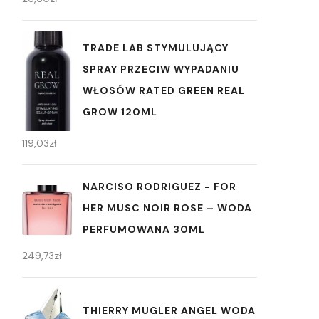
TRADE LAB STYMULUJĄCY
SPRAY PRZECIW WYPADANIU
WŁOSÓW RATED GREEN REAL
GROW 120ML
119,03
zł
NARCISO RODRIGUEZ - FOR
HER MUSC NOIR ROSE – WODA
PERFUMOWANA 30ML
249,73
zł
THIERRY MUGLER ANGEL WODA