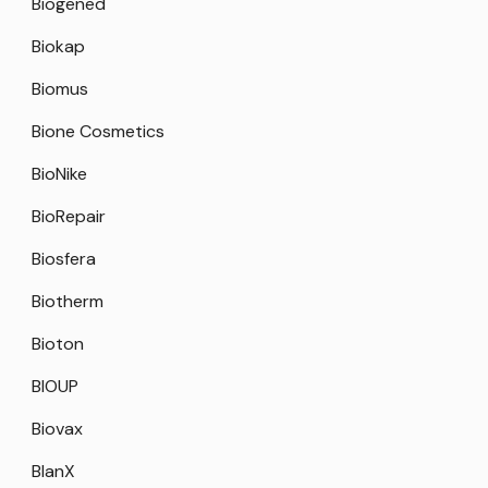
Biogened
Biokap
Biomus
Bione Cosmetics
BioNike
BioRepair
Biosfera
Biotherm
Bioton
BIOUP
Biovax
BlanX