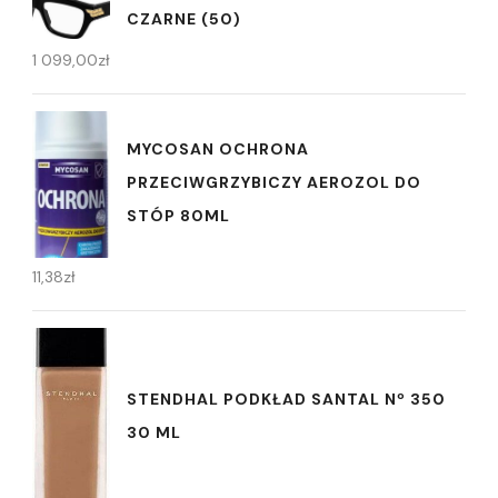
CZARNE (50)
1 099,00
zł
MYCOSAN OCHRONA
PRZECIWGRZYBICZY AEROZOL DO
STÓP 80ML
11,38
zł
STENDHAL PODKŁAD SANTAL Nº 350
30 ML