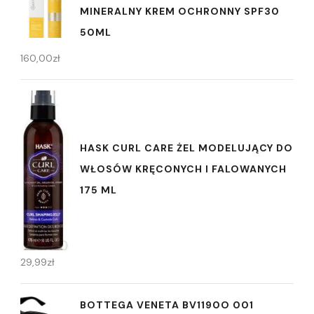
MINERALNY KREM OCHRONNY SPF30
50ML
160,00
zł
HASK CURL CARE ŻEL MODELUJĄCY DO
WŁOSÓW KRĘCONYCH I FALOWANYCH
175 ML
29,99
zł
BOTTEGA VENETA BV1190O 001