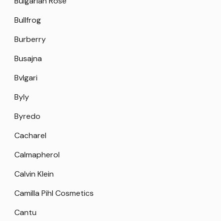
Bulgarian Rose
Bullfrog
Burberry
Busajna
Bvlgari
Byly
Byredo
Cacharel
Calmapherol
Calvin Klein
Camilla Pihl Cosmetics
Cantu