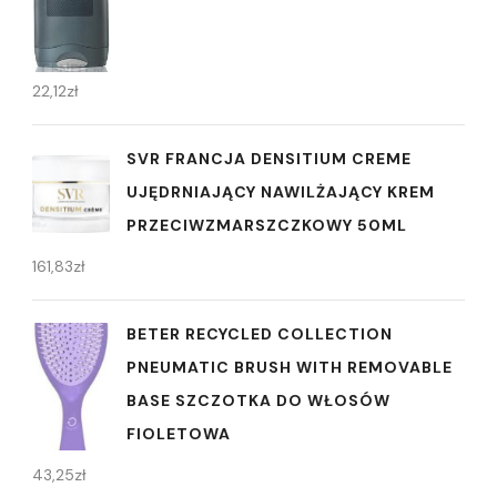
22,12
zł
SVR FRANCJA DENSITIUM CREME
UJĘDRNIAJĄCY NAWILŻAJĄCY KREM
PRZECIWZMARSZCZKOWY 50ML
161,83
zł
BETER RECYCLED COLLECTION
PNEUMATIC BRUSH WITH REMOVABLE
BASE SZCZOTKA DO WŁOSÓW
FIOLETOWA
43,25
zł