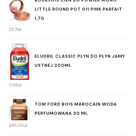
BOURJOIS CIEŃ DO POWIEK MONO
LITTLE ROUND POT 011 PINK PARFAIT
1,7G
23,71
zł
ELUDRIL CLASSIC PŁYN DO PŁYN JAMY
USTNEJ 200ML
17,98
zł
TOM FORD BOIS MAROCAIN WODA
PERFUMOWANA 30 ML
595,00
zł