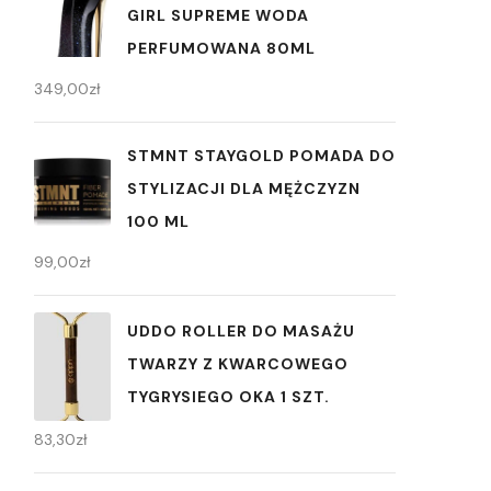
GIRL SUPREME WODA
PERFUMOWANA 80ML
349,00
zł
STMNT STAYGOLD POMADA DO
STYLIZACJI DLA MĘŻCZYZN
100 ML
99,00
zł
UDDO ROLLER DO MASAŻU
TWARZY Z KWARCOWEGO
TYGRYSIEGO OKA 1 SZT.
83,30
zł