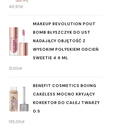
40,97
zł
MAKEUP REVOLUTION POUT
BOMB BŁYSZCZYK DO UST
NADAJĄCY OBJĘTOŚĆ Z
WYSOKIM POŁYSKIEM ODCIEŃ
SWEETIE 4.6 ML
21,00
zł
BENEFIT COSMETICS BOIING
CAKELESS MOCNO KRYJĄCY
KOREKTOR DO CAŁEJ TWARZY
0.5
135,00
zł