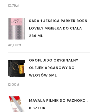
10,79
zł
SARAH JESSICA PARKER BORN
LOVELY MGIEŁKA DO CIAŁA
236 ML
48,00
zł
OROFLUIDO ORYGINALNY
OLEJEK ARGANOWY DO
WŁOSÓW 5ML
12,00
zł
MAVALA PILNIK DO PAZNOKCI,
8 SZTUK