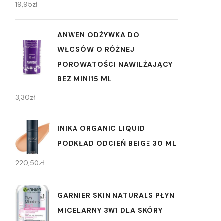
19,95
zł
ANWEN ODŻYWKA DO
WŁOSÓW O RÓŻNEJ
POROWATOŚCI NAWILŻAJĄCY
BEZ MINI15 ML
3,30
zł
INIKA ORGANIC LIQUID
PODKŁAD ODCIEŃ BEIGE 30 ML
220,50
zł
GARNIER SKIN NATURALS PŁYN
MICELARNY 3W1 DLA SKÓRY