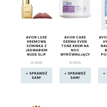
AVON LUXE
AVON CARE
AVO
KREMOWA
DERMA EVEN
H
SZMINKA Z
TONE KREM NA
NA
JEDWABIEM
NOC
NUDE SLIP
WYRÓWNUJĄCY
PO
KOLORYT SKÓRY
U
14,99
ZŁ
10,90
ZŁ
3W1 100 ML
SPRAWDŹ
SPRAWDŹ
SAM!
SAM!