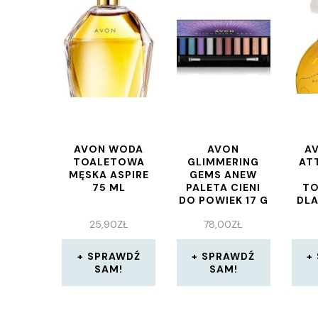
AVON WODA
AVON
A
TOALETOWA
GLIMMERING
AT
MĘSKA ASPIRE
GEMS ANEW
75 ML
PALETA CIENI
T
DO POWIEK 17 G
DLA
25,90
ZŁ
78,00
ZŁ
SPRAWDŹ
SPRAWDŹ
SAM!
SAM!