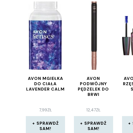
AVON MGIEŁKA
AVON
AVO
DO CIAŁA
PODWÓJNY
RZĘ
LAVENDER CALM
PĘDZELEK DO
BRWI
7,99
ZŁ
12,47
ZŁ
SPRAWDŹ
SPRAWDŹ
SAM!
SAM!