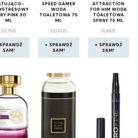
ATUJĄCO-
SPEED GAMER
ATTRACTION
YSTRESOWY
WODA
FOR HIM WODA
RY PINK 30
TOALETOWA 75
TOALETOWA
ML
ML
SPRAY 75 ML
23,75
ZŁ
23,00
ZŁ
51,99
ZŁ
SPRAWDŹ
SPRAWDŹ
SPRAWDŹ
SAM!
SAM!
SAM!