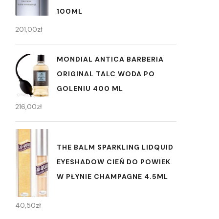
100ML
201,00
zł
MONDIAL ANTICA BARBERIA
ORIGINAL TALC WODA PO
GOLENIU 400 ML
216,00
zł
THE BALM SPARKLING LIDQUID
EYESHADOW CIEŃ DO POWIEK
W PŁYNIE CHAMPAGNE 4.5ML
40,50
zł