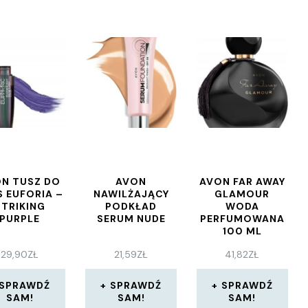
N TUSZ DO
AVON
AVON FAR AWAY
S EUFORIA –
NAWILŻAJĄCY
GLAMOUR
STRIKING
PODKŁAD
WODA
PURPLE
SERUM NUDE
PERFUMOWANA
100 ML
29,90
ZŁ
21,59
ZŁ
41,82
ZŁ
SPRAWDŹ
SPRAWDŹ
SPRAWDŹ
SAM!
SAM!
SAM!