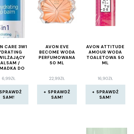
N CARE 3W1
AVON EVE
AVON ATTITUDE
YDRATING
BECOME WODA
AMOUR WODA
WILŻAJĄCY
PERFUMOWANA
TOALETOWA 50
BALSAM /
50 ML
ML
MADKA DO
ST – 4,5G
6,99
ZŁ
22,99
ZŁ
16,90
ZŁ
SPRAWDŹ
SPRAWDŹ
SPRAWDŹ
SAM!
SAM!
SAM!