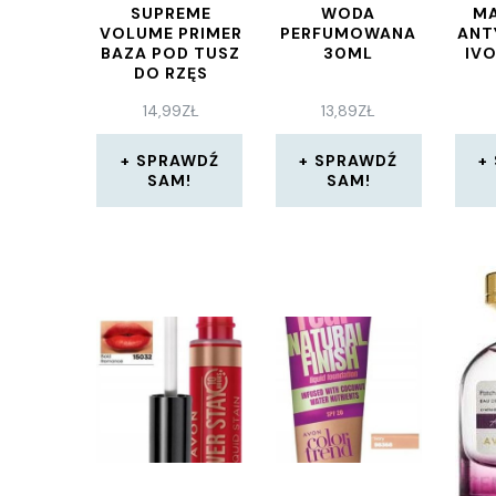
SUPREME
WODA
M
VOLUME PRIMER
PERFUMOWANA
ANT
BAZA POD TUSZ
30ML
IVO
DO RZĘS
TRANSPARENTNY
14,99
ZŁ
13,89
ZŁ
7,5ML
SPRAWDŹ
SPRAWDŹ
SAM!
SAM!