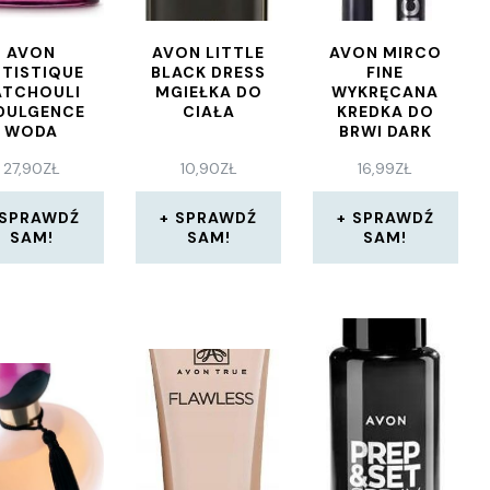
AVON
AVON LITTLE
AVON MIRCO
TISTIQUE
BLACK DRESS
FINE
ATCHOULI
MGIEŁKA DO
WYKRĘCANA
DULGENCE
CIAŁA
KREDKA DO
WODA
BRWI DARK
RFUMOWANA
BROWN
27,90
ZŁ
10,90
ZŁ
16,99
ZŁ
50 ML
SPRAWDŹ
SPRAWDŹ
SPRAWDŹ
SAM!
SAM!
SAM!