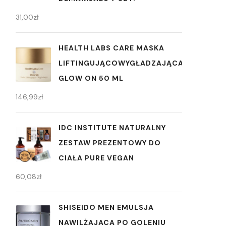
31,00
zł
HEALTH LABS CARE MASKA
LIFTINGUJĄCOWYGŁADZAJĄCA
GLOW ON 50 ML
146,99
zł
IDC INSTITUTE NATURALNY
ZESTAW PREZENTOWY DO
CIAŁA PURE VEGAN
60,08
zł
SHISEIDO MEN EMULSJA
NAWILŻAJACA PO GOLENIU