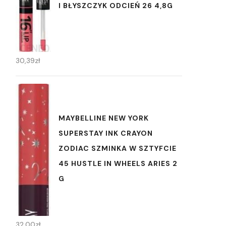
I BŁYSZCZYK ODCIEŃ 26 4,8G
30,39
zł
MAYBELLINE NEW YORK
SUPERSTAY INK CRAYON
ZODIAC SZMINKA W SZTYFCIE
45 HUSTLE IN WHEELS ARIES 2
G
32,00
zł