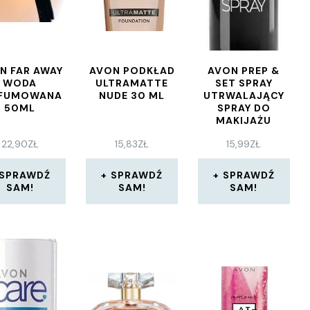
N FAR AWAY
AVON PODKŁAD
AVON PREP &
WODA
ULTRAMATTE
SET SPRAY
RFUMOWANA
NUDE 30 ML
UTRWALAJĄCY
50ML
SPRAY DO
MAKIJAŻU
125ML
22,90
ZŁ
15,83
ZŁ
15,99
ZŁ
SPRAWDŹ
SPRAWDŹ
SPRAWDŹ
SAM!
SAM!
SAM!