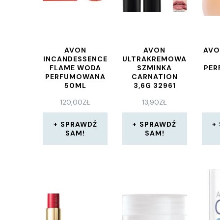
AVON
AVON
AVO
INCANDESSENCE
ULTRAKREMOWA
FLAME WODA
SZMINKA
PE
PERFUMOWANA
CARNATION
50ML
3,6G 32961
120,00
ZŁ
13,90
ZŁ
SPRAWDŹ
SPRAWDŹ
SAM!
SAM!