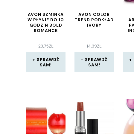
AVON SZMINKA
AVON COLOR
W PŁYNIE DO 10
TREND PODKŁAD
AR
GODZIN BOLD
IVORY
P
ROMANCE
IN
PE
23,75
ZŁ
14,39
ZŁ
SPRAWDŹ
SPRAWDŹ
SAM!
SAM!