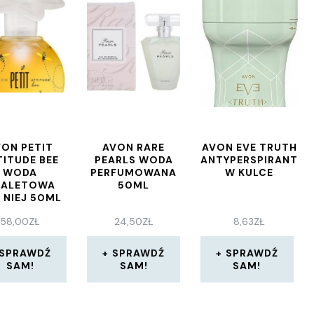
VON PETIT
AVON RARE
AVON EVE TRUTH
TITUDE BEE
PEARLS WODA
ANTYPERSPIRANT
WODA
PERFUMOWANA
W KULCE
OALETOWA
50ML
 NIEJ 50ML
58,00
ZŁ
24,50
ZŁ
8,63
ZŁ
SPRAWDŹ
SPRAWDŹ
SPRAWDŹ
SAM!
SAM!
SAM!