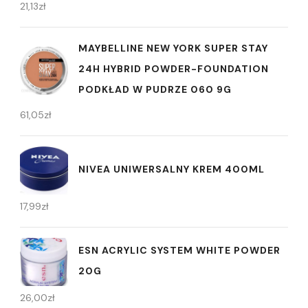
21,13
zł
MAYBELLINE NEW YORK SUPER STAY
24H HYBRID POWDER-FOUNDATION
PODKŁAD W PUDRZE 060 9G
61,05
zł
NIVEA UNIWERSALNY KREM 400ML
17,99
zł
ESN ACRYLIC SYSTEM WHITE POWDER
20G
26,00
zł