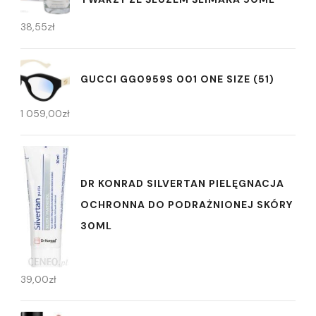
38,55
zł
GUCCI GG0959S 001 ONE SIZE (51)
1 059,00
zł
DR KONRAD SILVERTAN PIELĘGNACJA
OCHRONNA DO PODRAŻNIONEJ SKÓRY
30ML
39,00
zł