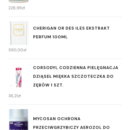
228,99
zł
CHERIGAN OR DES ILES EKSTRAKT
PERFUM 100ML
590,00
zł
CORSODYL CODZIENNA PIELĘGNACJA
DZIĄSEŁ MIĘKKA SZCZOTECZKA DO
ZĘBÓW 1 SZT.
36,21
zł
MYCOSAN OCHRONA
PRZECIWGRZYBICZY AEROZOL DO