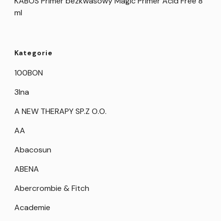
KABOS Primer bezkwasowy Magic Primer Acid Free 8
ml
Kategorie
100BON
3Ina
A NEW THERAPY SP.Z O.O.
AA
Abacosun
ABENA
Abercrombie & Fitch
Academie