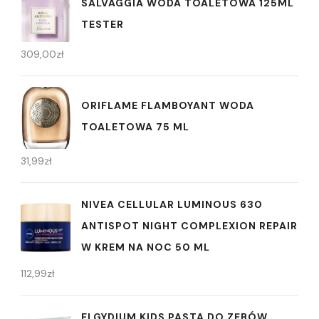
SALVAGGIA WODA TOALETOWA 125ML
TESTER
309,00
zł
ORIFLAME FLAMBOYANT WODA
TOALETOWA 75 ML
31,99
zł
NIVEA CELLULAR LUMINOUS 630
ANTISPOT NIGHT COMPLEXION REPAIR
W KREM NA NOC 50 ML
112,99
zł
ELGYDIUM KIDS PASTA DO ZĘBÓW