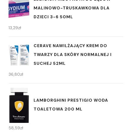
MALINOWO-TRUSKAWKOWA DLA
DZIECI 3-6 50ML
13,29
zł
CERAVE NAWILŻAJĄCY KREM DO
TWARZY DLA SKÓRY NORMALNEJ I
SUCHEJ 52ML
36,80
zł
LAMBORGHINI PRESTIGIO WODA
TOALETOWA 200 ML
58,59
zł