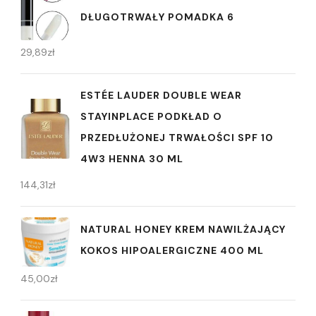
DŁUGOTRWAŁY POMADKA 6
29,89
zł
ESTÉE LAUDER DOUBLE WEAR
STAYINPLACE PODKŁAD O
PRZEDŁUŻONEJ TRWAŁOŚCI SPF 10
4W3 HENNA 30 ML
144,31
zł
NATURAL HONEY KREM NAWILŻAJĄCY
KOKOS HIPOALERGICZNE 400 ML
45,00
zł