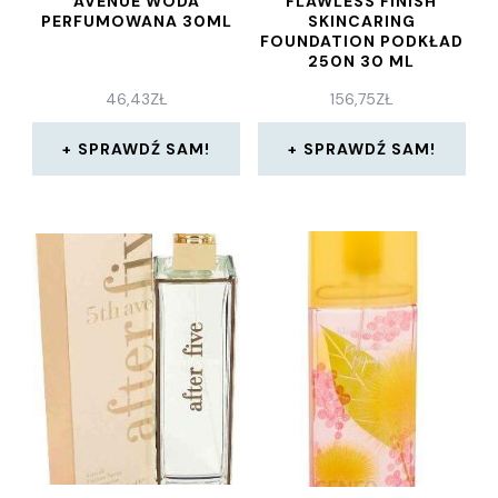
AVENUE WODA
FLAWLESS FINISH
PERFUMOWANA 30ML
SKINCARING
FOUNDATION PODKŁAD
250N 30 ML
46,43
ZŁ
156,75
ZŁ
SPRAWDŹ SAM!
SPRAWDŹ SAM!