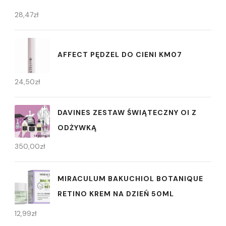
28,47
zł
AFFECT PĘDZEL DO CIENI KM07
24,50
zł
DAVINES ZESTAW ŚWIĄTECZNY OI Z
ODŻYWKĄ
350,00
zł
MIRACULUM BAKUCHIOL BOTANIQUE
RETINO KREM NA DZIEŃ 50ML
12,99
zł