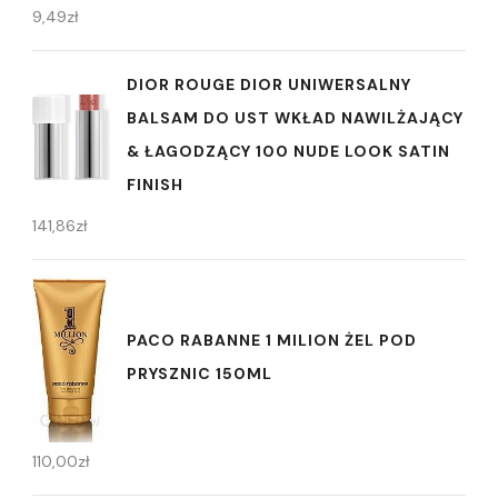
9,49
zł
DIOR ROUGE DIOR UNIWERSALNY
BALSAM DO UST WKŁAD NAWILŻAJĄCY
& ŁAGODZĄCY 100 NUDE LOOK SATIN
FINISH
141,86
zł
PACO RABANNE 1 MILION ŻEL POD
PRYSZNIC 150ML
110,00
zł