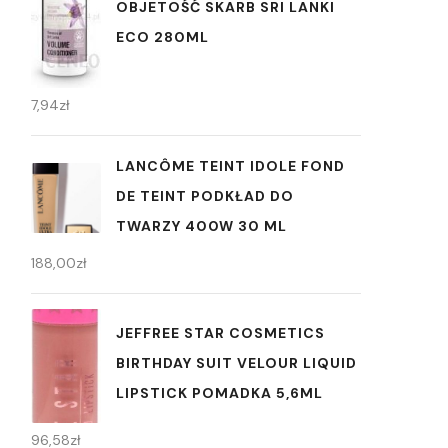
OBJETOŚĆ SKARB SRI LANKI
ECO 280ML
7,94
zł
LANCÔME TEINT IDOLE FOND
DE TEINT PODKŁAD DO
TWARZY 400W 30 ML
188,00
zł
JEFFREE STAR COSMETICS
BIRTHDAY SUIT VELOUR LIQUID
LIPSTICK POMADKA 5,6ML
96,58
zł