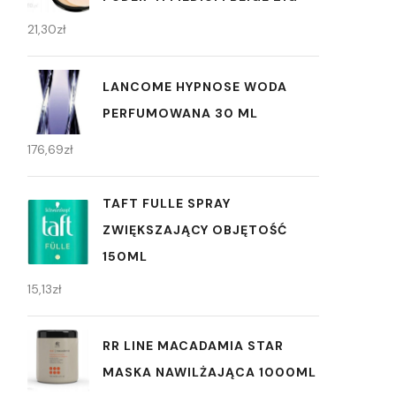
21,30
zł
LANCOME HYPNOSE WODA
PERFUMOWANA 30 ML
176,69
zł
TAFT FULLE SPRAY
ZWIĘKSZAJĄCY OBJĘTOŚĆ
150ML
15,13
zł
RR LINE MACADAMIA STAR
MASKA NAWILŻAJĄCA 1000ML