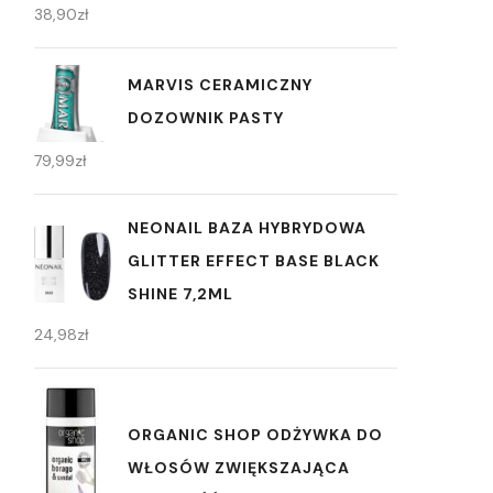
38,90
zł
MARVIS CERAMICZNY
DOZOWNIK PASTY
79,99
zł
NEONAIL BAZA HYBRYDOWA
GLITTER EFFECT BASE BLACK
SHINE 7,2ML
24,98
zł
ORGANIC SHOP ODŻYWKA DO
WŁOSÓW ZWIĘKSZAJĄCA