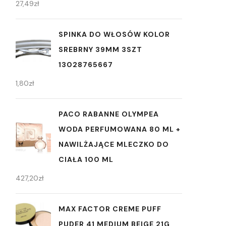
27,49
zł
SPINKA DO WŁOSÓW KOLOR
SREBRNY 39MM 3SZT
13028765667
1,80
zł
PACO RABANNE OLYMPEA
WODA PERFUMOWANA 80 ML +
NAWILŻAJĄCE MLECZKO DO
CIAŁA 100 ML
427,20
zł
MAX FACTOR CREME PUFF
PUDER 41 MEDIUM BEIGE 21G