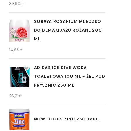
39,90
zł
SORAYA ROSARIUM MLECZKO
DO DEMAKIJAŻU RÓŻANE 200
ML
14,98
zł
ADIDAS ICE DIVE WODA
TOALETOWA 100 ML + ŻEL POD
PRYSZNIC 250 ML
28,21
zł
NOW FOODS ZINC 250 TABL.