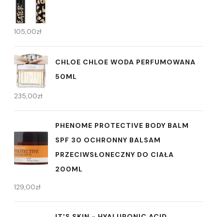
105,00
zł
CHLOE CHLOE WODA PERFUMOWANA
50ML
235,00
zł
PHENOME PROTECTIVE BODY BALM
SPF 30 OCHRONNY BALSAM
PRZECIWSŁONECZNY DO CIAŁA
200ML
129,00
zł
IT'S SKIN - HYALURONIC ACID