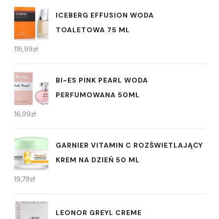
ICEBERG EFFUSION WODA
TOALETOWA 75 ML
118,99
zł
BI-ES PINK PEARL WODA
PERFUMOWANA 50ML
16,99
zł
GARNIER VITAMIN C ROZŚWIETLAJĄCY
KREM NA DZIEŃ 50 ML
19,79
zł
LEONOR GREYL CREME