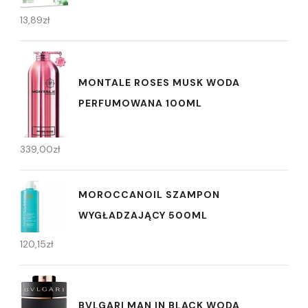
13,89
zł
MONTALE ROSES MUSK WODA
PERFUMOWANA 100ML
339,00
zł
MOROCCANOIL SZAMPON
WYGŁADZAJĄCY 500ML
120,15
zł
BVLGARI MAN IN BLACK WODA