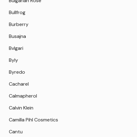
Bulgarian Rose
Bullfrog
Burberry
Busajna
Bvlgari
Byly
Byredo
Cacharel
Calmapherol
Calvin Klein
Camilla Pihl Cosmetics
Cantu