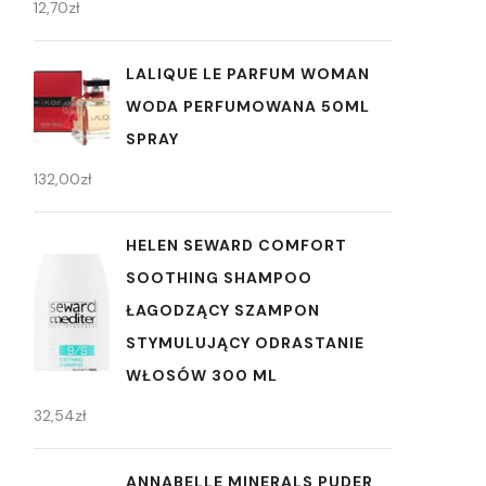
12,70
zł
LALIQUE LE PARFUM WOMAN
WODA PERFUMOWANA 50ML
SPRAY
132,00
zł
HELEN SEWARD COMFORT
SOOTHING SHAMPOO
ŁAGODZĄCY SZAMPON
STYMULUJĄCY ODRASTANIE
WŁOSÓW 300 ML
32,54
zł
ANNABELLE MINERALS PUDER