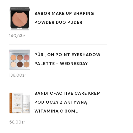
BABOR MAKE UP SHAPING
POWDER DUO PUDER
140,53
zł
PÜR , ON POINT EYESHADOW
PALETTE - WEDNESDAY
136,00
zł
BANDI C-ACTIVE CARE KREM
POD OCZY Z AKTYWNĄ
WITAMINĄ C 30ML
56,00
zł