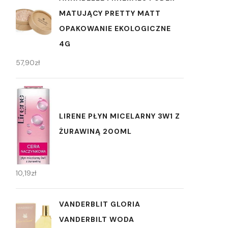
MATUJĄCY PRETTY MATT
OPAKOWANIE EKOLOGICZNE
4G
57,90
zł
LIRENE PŁYN MICELARNY 3W1 Z
ŻURAWINĄ 200ML
10,19
zł
VANDERBLIT GLORIA
VANDERBILT WODA