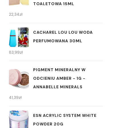
TOALETOWA 15ML
22,34
zł
CACHAREL LOU LOU WODA
PERFUMOWANA 30ML
83,99
zł
PIGMENT MINERALNY W
ODCIENIU AMBER - 1G -
ANNABELLE MINERALS
41,39
zł
ESN ACRYLIC SYSTEM WHITE
POWDER 20G