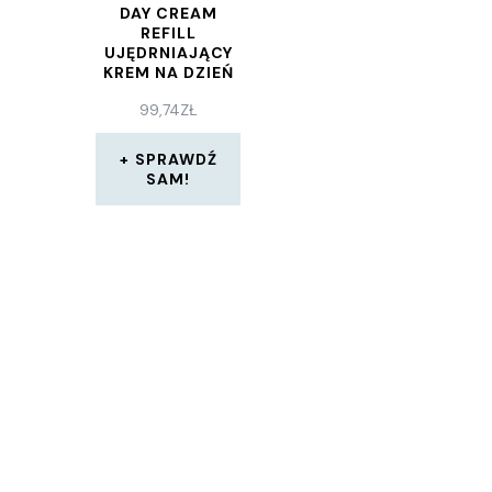
DAY CREAM
REFILL
UJĘDRNIAJĄCY
KREM NA DZIEŃ
WKŁAD 50 ML
99,74
ZŁ
SPRAWDŹ
SAM!