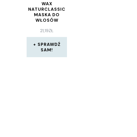
WAX
NATURCLASSIC
MASKA DO
WŁOSÓW
240ML
21,19
ZŁ
SPRAWDŹ
SAM!