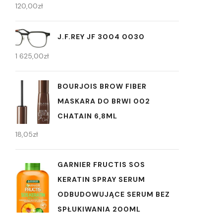
120,00
zł
J.F.REY JF 3004 0030
1 625,00
zł
BOURJOIS BROW FIBER
MASKARA DO BRWI 002
CHATAIN 6,8ML
18,05
zł
GARNIER FRUCTIS SOS
KERATIN SPRAY SERUM
ODBUDOWUJĄCE SERUM BEZ
SPŁUKIWANIA 200ML