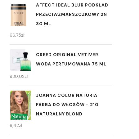
AFFECT IDEAL BLUR PODKŁAD
PRZECIWZMARSZCZKOWY 2N
30 ML
66,75
zł
CREED ORIGINAL VETIVER
WODA PERFUMOWANA 75 ML
930,02
zł
JOANNA COLOR NATURIA
FARBA DO WŁOSÓW - 210
NATURALNY BLOND
6,42
zł