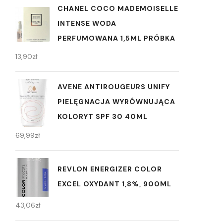
CHANEL COCO MADEMOISELLE
INTENSE WODA
PERFUMOWANA 1,5ML PRÓBKA
13,90
zł
AVENE ANTIROUGEURS UNIFY
PIELĘGNACJA WYRÓWNUJĄCA
KOLORYT SPF 30 40ML
69,99
zł
REVLON ENERGIZER COLOR
EXCEL OXYDANT 1,8%, 900ML
43,06
zł