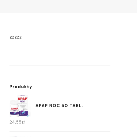
zzzzz
Produkty
APAP NOC 50 TABL.
24,55
zł