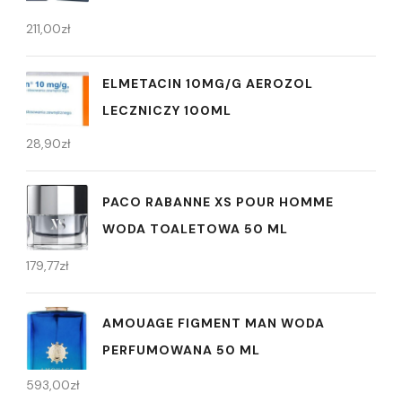
211,00
zł
ELMETACIN 10MG/G AEROZOL
LECZNICZY 100ML
28,90
zł
PACO RABANNE XS POUR HOMME
WODA TOALETOWA 50 ML
179,77
zł
AMOUAGE FIGMENT MAN WODA
PERFUMOWANA 50 ML
593,00
zł