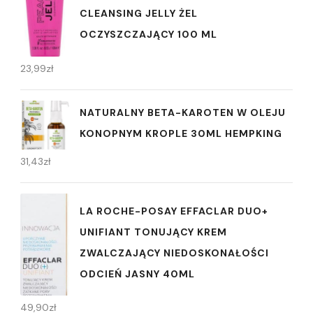
CLEANSING JELLY ŻEL
OCZYSZCZAJĄCY 100 ML
23,99
zł
NATURALNY BETA-KAROTEN W OLEJU
KONOPNYM KROPLE 30ML HEMPKING
31,43
zł
LA ROCHE-POSAY EFFACLAR DUO+
UNIFIANT TONUJĄCY KREM
ZWALCZAJĄCY NIEDOSKONAŁOŚCI
ODCIEŃ JASNY 40ML
49,90
zł