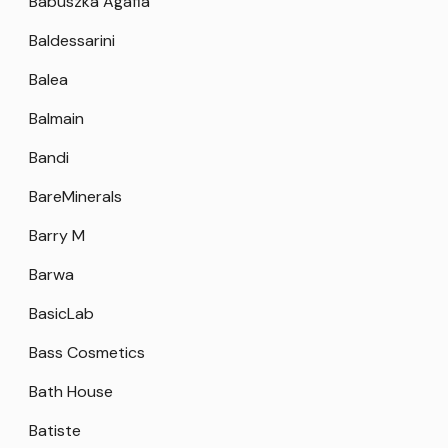
Babuszka Agafia
Baldessarini
Balea
Balmain
Bandi
BareMinerals
Barry M
Barwa
BasicLab
Bass Cosmetics
Bath House
Batiste