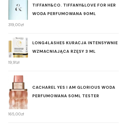
TIFFANY&CO. TIFFANY&LOVE FOR HER
WODA PERFUMOWANA 90ML
319,00
zł
LONG4LASHES KURACJA INTENSYWNIE
WZMACNIAJĄCA RZĘSY 3 ML
19,91
zł
CACHAREL YES I AM GLORIOUS WODA
PERFUMOWANA 50ML TESTER
165,00
zł