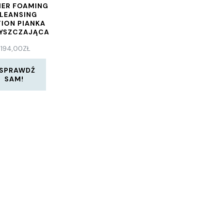
MER FOAMING
LEANSING
ION PIANKA
YSZCZAJĄCA
WSZYSTKICH
194,00
ZŁ
ODZAJÓW
KÓRY TEŻ
ŻLIWEJ 150
SPRAWDŹ
ML
SAM!