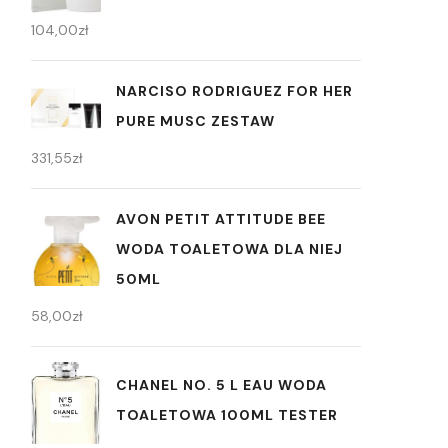
104,00
zł
NARCISO RODRIGUEZ FOR HER
PURE MUSC ZESTAW
331,55
zł
AVON PETIT ATTITUDE BEE
WODA TOALETOWA DLA NIEJ
50ML
58,00
zł
CHANEL NO. 5 L EAU WODA
TOALETOWA 100ML TESTER