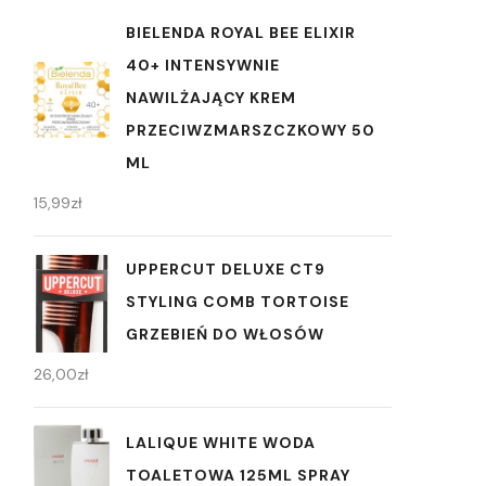
BIELENDA ROYAL BEE ELIXIR
40+ INTENSYWNIE
NAWILŻAJĄCY KREM
PRZECIWZMARSZCZKOWY 50
ML
15,99
zł
UPPERCUT DELUXE CT9
STYLING COMB TORTOISE
GRZEBIEŃ DO WŁOSÓW
26,00
zł
LALIQUE WHITE WODA
TOALETOWA 125ML SPRAY