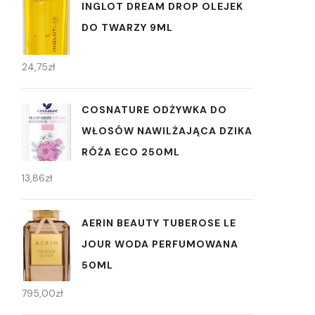
INGLOT DREAM DROP OLEJEK
DO TWARZY 9ML
24,75
zł
COSNATURE ODŻYWKA DO
WŁOSÓW NAWILŻAJĄCA DZIKA
RÓŻA ECO 250ML
13,86
zł
AERIN BEAUTY TUBEROSE LE
JOUR WODA PERFUMOWANA
50ML
795,00
zł