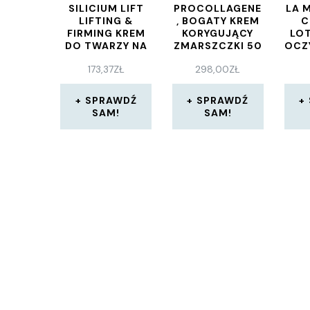
SILICIUM LIFT
PROCOLLAGENE
LA 
LIFTING &
, BOGATY KREM
C
FIRMING KREM
KORYGUJĄCY
LOT
DO TWARZY NA
ZMARSZCZKI 50
OCZ
DZIEŃ 50 ML
ML
DO 
173,37
ZŁ
298,00
ZŁ
R
S
WRA
SPRAWDŹ
SPRAWDŹ
SAM!
SAM!