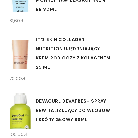
MONKEY NAWILŻAJĄCY KREM
BB 30ML
31,60
zł
IT`S SKIN COLLAGEN
NUTRITION UJĘDRNIAJĄCY
KREM POD OCZY Z KOLAGENEM
25 ML
70,00
zł
DEVACURL DEVAFRESH SPRAY
REWITALIZUJĄCY DO WŁOSÓW
I SKÓRY GŁOWY 88ML
105,00
zł