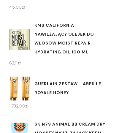
45,00
zł
KMS CALIFORNIA
NAWILŻAJĄCY OLEJEK DO
WŁOSÓW MOIST REPAIR
HYDRATING OIL 100 ML
82,11
zł
GUERLAIN ZESTAW - ABEILLE
ROYALE HONEY
1 732,00
zł
SKIN79 ANIMAL BB CREAM DRY