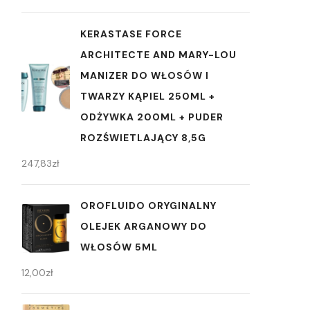
KERASTASE FORCE
ARCHITECTE AND MARY-LOU
MANIZER DO WŁOSÓW I
TWARZY KĄPIEL 250ML +
ODŻYWKA 200ML + PUDER
ROZŚWIETLAJĄCY 8,5G
247,83
zł
OROFLUIDO ORYGINALNY
OLEJEK ARGANOWY DO
WŁOSÓW 5ML
12,00
zł