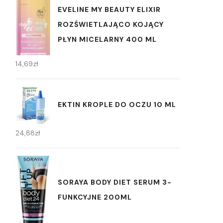
EVELINE MY BEAUTY ELIXIR
ROZŚWIETLAJĄCO KOJĄCY
PŁYN MICELARNY 400 ML
14,69
zł
EKTIN KROPLE DO OCZU 10 ML
24,88
zł
SORAYA BODY DIET SERUM 3-
FUNKCYJNE 200ML