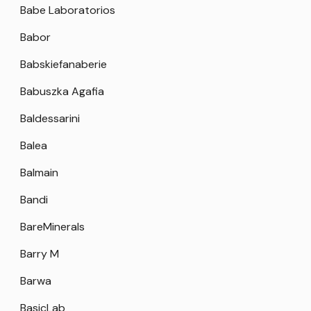
Babe Laboratorios
Babor
Babskiefanaberie
Babuszka Agafia
Baldessarini
Balea
Balmain
Bandi
BareMinerals
Barry M
Barwa
BasicLab