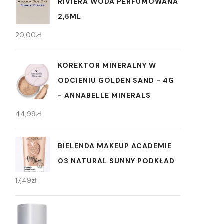
RIVIERA WODA PERFUMOWANA
2,5ML
20,00
zł
KOREKTOR MINERALNY W
ODCIENIU GOLDEN SAND - 4G
- ANNABELLE MINERALS
44,99
zł
BIELENDA MAKEUP ACADEMIE
03 NATURAL SUNNY PODKŁAD
17,49
zł