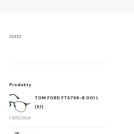
zzzzz
Produkty
TOM FORD FT5798-B 001 L
(51)
1 500,00
zł