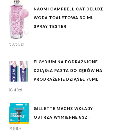
NAOMI CAMPBELL CAT DELUXE
WODA TOALETOWA 30 ML
SPRAY TESTER
59,50
zł
ELGYDIUM NA PODRAŻNIONE
DZIĄSŁA PASTA DO ZĘBÓW NA
PRODRAŻENIE DZIĄSEŁ 75ML
16,48
zł
GILLETTE MACH3 WKŁADY
OSTRZA WYMIENNE 8SZT
71,99
zł