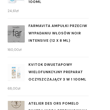
100ML
24,61
zł
FARMAVITA AMPUŁKI PRZECIW
WYPADANIU WŁOSÓW NOIR
INTENSIVE (12 X 8 ML)
160,00
zł
KVITOK DWUETAPOWY
WIELOFUNKCYJNY PREPARAT
OCZYSZCZAJĄCY 3 W 1 100ML
68,00
zł
ATELIER DES ORS POMELO