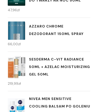
DO TWARZY NA NOC 50ML
47,96
zł
AZZARO CHROME
DEZODORANT 150ML SPRAY
66,00
zł
SESDERMA C-VIT RADIANCE
50ML + AZELAC MOISTURIZING
GEL 50ML
219,99
zł
NIVEA MEN SENSITIVE
COOLING BALSAM PO GOLENIU