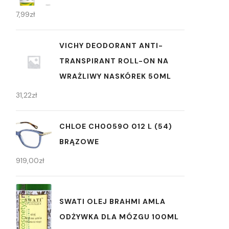
7,99
zł
VICHY DEODORANT ANTI-
TRANSPIRANT ROLL-ON NA
WRAŻLIWY NASKÓREK 50ML
31,22
zł
CHLOE CH0059O 012 L (54)
BRĄZOWE
919,00
zł
SWATI OLEJ BRAHMI AMLA
ODŻYWKA DLA MÓZGU 100ML