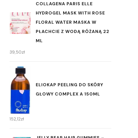
COLLAGENA PARIS ELLE
HYDROGEL MASK WITH ROSE
FLORAL WATER MASKA W
PŁACHCIE Z WODĄ RÓŻANĄ 22
ML
39,50
zł
ELIOKAP PEELING DO SKÓRY
GŁOWY COMPLEX A 150ML
152,12
zł
JELLY BEAR HAIR GUMMIES –