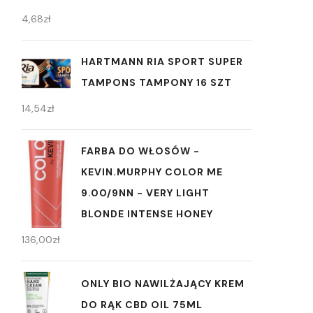
4,68
zł
HARTMANN RIA SPORT SUPER
TAMPONS TAMPONY 16 SZT
14,54
zł
FARBA DO WŁOSÓW -
KEVIN.MURPHY COLOR ME
9.00/9NN - VERY LIGHT
BLONDE INTENSE HONEY
136,00
zł
ONLY BIO NAWILŻAJĄCY KREM
DO RĄK CBD OIL 75ML