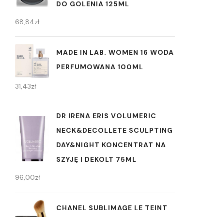
DO GOLENIA 125ML
68,84
zł
MADE IN LAB. WOMEN 16 WODA
PERFUMOWANA 100ML
31,43
zł
DR IRENA ERIS VOLUMERIC
NECK&DECOLLETE SCULPTING
DAY&NIGHT KONCENTRAT NA
SZYJĘ I DEKOLT 75ML
96,00
zł
CHANEL SUBLIMAGE LE TEINT