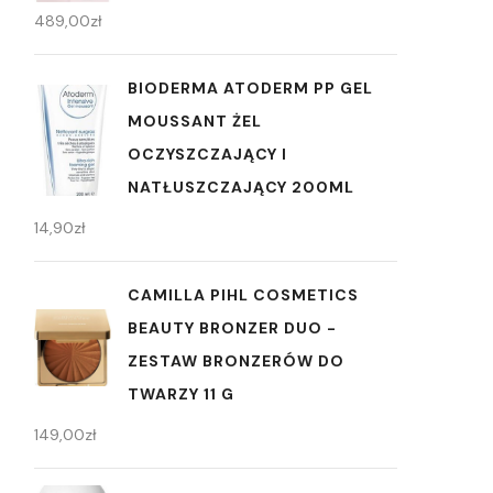
489,00
zł
BIODERMA ATODERM PP GEL
MOUSSANT ŻEL
OCZYSZCZAJĄCY I
NATŁUSZCZAJĄCY 200ML
14,90
zł
CAMILLA PIHL COSMETICS
BEAUTY BRONZER DUO -
ZESTAW BRONZERÓW DO
TWARZY 11 G
149,00
zł