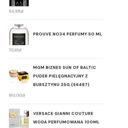
84,99
zł
PROUVE NO34 PERFUMY 50 ML
70,61
zł
MGM BIZNES SUN OF BALTIC
PUDER PIELĘGNACYJNY Z
BURSZTYNU 25G (56487)
180,00
zł
VERSACE GIANNI COUTURE
WODA PERFUMOWANA 100ML