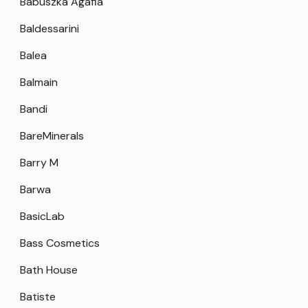
Babuszka Agafia
Baldessarini
Balea
Balmain
Bandi
BareMinerals
Barry M
Barwa
BasicLab
Bass Cosmetics
Bath House
Batiste