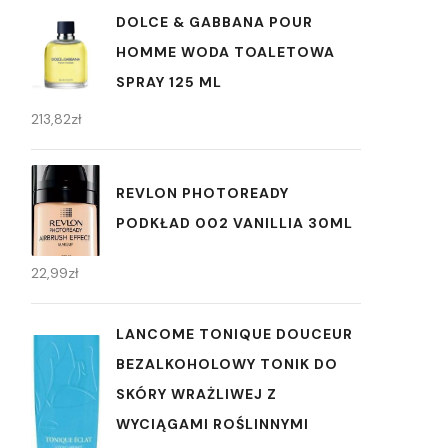
DOLCE & GABBANA POUR
HOMME WODA TOALETOWA
SPRAY 125 ML
213,82
zł
REVLON PHOTOREADY
PODKŁAD 002 VANILLIA 30ML
22,99
zł
LANCOME TONIQUE DOUCEUR
BEZALKOHOLOWY TONIK DO
SKÓRY WRAŻLIWEJ Z
WYCIĄGAMI ROŚLINNYMI