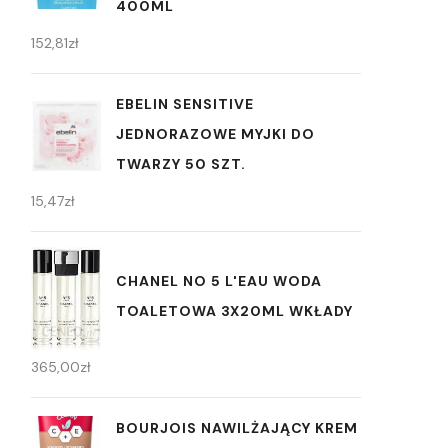
400ML
152,81
zł
EBELIN SENSITIVE
JEDNORAZOWE MYJKI DO
TWARZY 50 SZT.
15,47
zł
CHANEL NO 5 L'EAU WODA
TOALETOWA 3X20ML WKŁADY
365,00
zł
BOURJOIS NAWILŻAJĄCY KREM