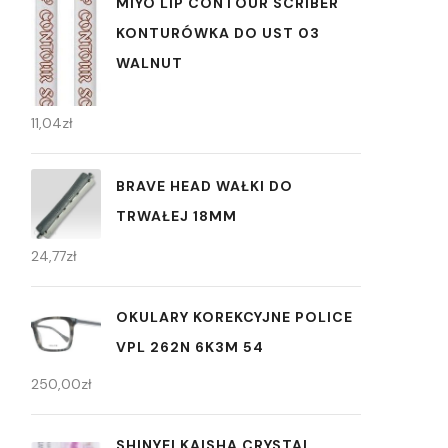
MIYO LIP CONTOUR SCRIBER
KONTURÓWKA DO UST 03
WALNUT
11,04
zł
BRAVE HEAD WAŁKI DO
TRWAŁEJ 18MM
24,77
zł
OKULARY KOREKCYJNE POLICE
VPL 262N 6K3M 54
250,00
zł
SHINYEI KAISHA CRYSTAL