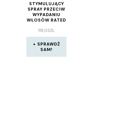
STYMULUJĄCY
SPRAY PRZECIW
WYPADANIU
WŁOSÓW RATED
GREEN REAL
119,03
ZŁ
GROW 120ML
SPRAWDŹ
SAM!