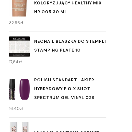
KOLORYZUJĄCY HEALTHY MIX
NR 005 30 ML
32,96
zł
NEONAIL BLASZKA DO STEMPLI
STAMPING PLATE 10
17,84
zł
POLISH STANDART LAKIER
HYBRYDOWY F.O.X SHOT
SPECTRUM GEL VINYL 029
16,40
zł