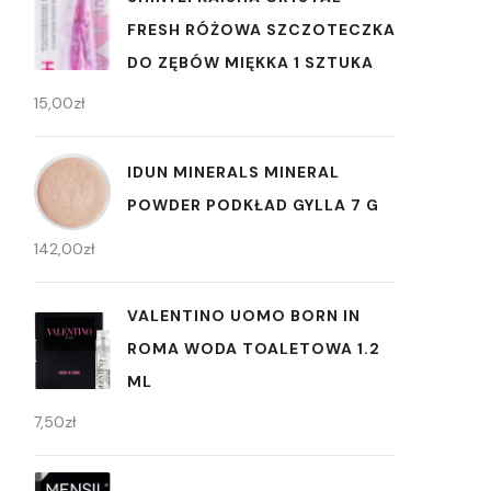
FRESH RÓŻOWA SZCZOTECZKA
DO ZĘBÓW MIĘKKA 1 SZTUKA
15,00
zł
IDUN MINERALS MINERAL
POWDER PODKŁAD GYLLA 7 G
142,00
zł
VALENTINO UOMO BORN IN
ROMA WODA TOALETOWA 1.2
ML
7,50
zł