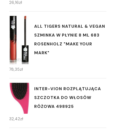
26,16
zł
ALL TIGERS NATURAL & VEGAN
SZMINKA W PŁYNIE 8 ML 683
ROSENHOLZ "MAKE YOUR
MARK"
78,35
zł
INTER-VION ROZPLĄTUJĄCA
SZCZOTKA DO WŁOSÓW
RÓŻOWA 498925
32,42
zł