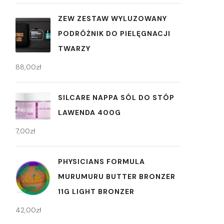
ZEW ZESTAW WYLUZOWANY
PODRÓŻNIK DO PIELĘGNACJI
TWARZY
88,00
zł
SILCARE NAPPA SÓL DO STÓP
LAWENDA 400G
7,00
zł
PHYSICIANS FORMULA
MURUMURU BUTTER BRONZER
11G LIGHT BRONZER
42,00
zł