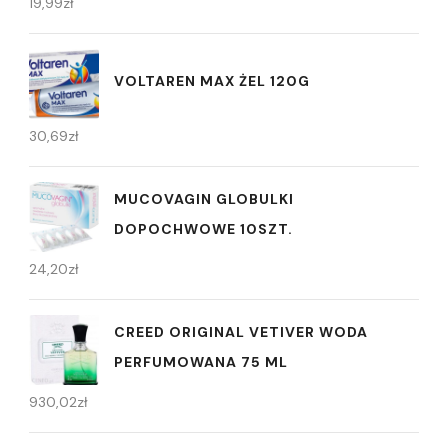
19,99
zł
VOLTAREN MAX ŻEL 120G
30,69
zł
MUCOVAGIN GLOBULKI
DOPOCHWOWE 10SZT.
24,20
zł
CREED ORIGINAL VETIVER WODA
PERFUMOWANA 75 ML
930,02
zł