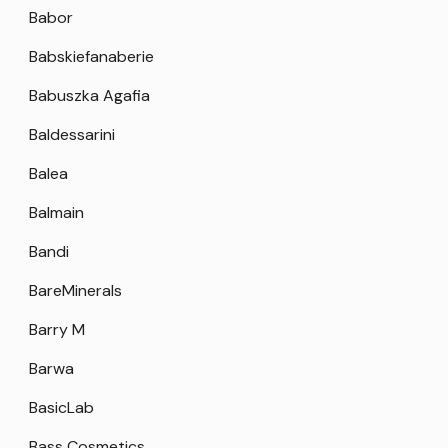
Babor
Babskiefanaberie
Babuszka Agafia
Baldessarini
Balea
Balmain
Bandi
BareMinerals
Barry M
Barwa
BasicLab
Bass Cosmetics