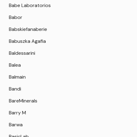
Babe Laboratorios
Babor
Babskiefanaberie
Babuszka Agafia
Baldessarini
Balea
Balmain
Bandi
BareMinerals
Barry M
Barwa
BasicLab