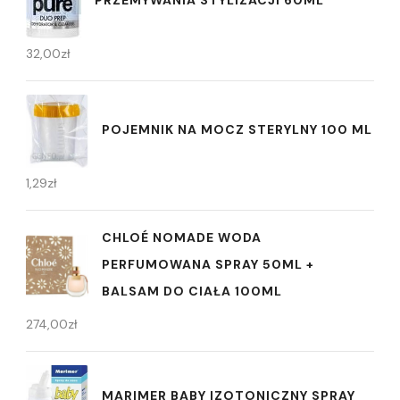
PRZEMYWANIA STYLIZACJI 60ML
32,00
zł
POJEMNIK NA MOCZ STERYLNY 100 ML
1,29
zł
CHLOÉ NOMADE WODA
PERFUMOWANA SPRAY 50ML +
BALSAM DO CIAŁA 100ML
274,00
zł
MARIMER BABY IZOTONICZNY SPRAY