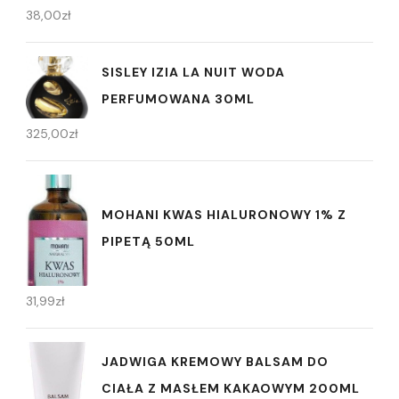
38,00
zł
SISLEY IZIA LA NUIT WODA
PERFUMOWANA 30ML
325,00
zł
MOHANI KWAS HIALURONOWY 1% Z
PIPETĄ 50ML
31,99
zł
JADWIGA KREMOWY BALSAM DO
CIAŁA Z MASŁEM KAKAOWYM 200ML