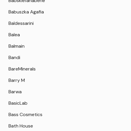
Babskiefanaberie
Babuszka Agafia
Baldessarini
Balea
Balmain
Bandi
BareMinerals
Barry M
Barwa
BasicLab
Bass Cosmetics
Bath House