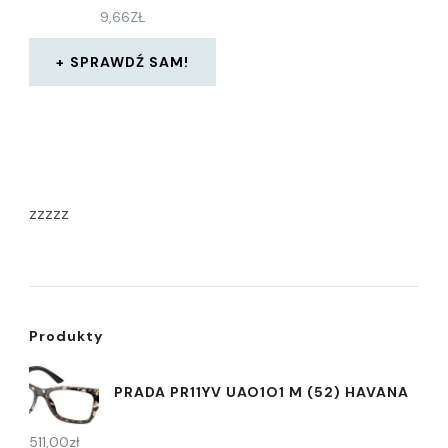
9,66
ZŁ
SPRAWDŹ SAM!
zzzzz
Produkty
PRADA PR11YV UAO1O1 M (52) HAVANA
511,00
zł