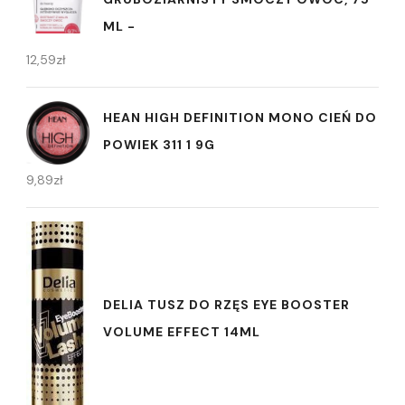
ML -
12,59
zł
HEAN HIGH DEFINITION MONO CIEŃ DO
POWIEK 311 1 9G
9,89
zł
DELIA TUSZ DO RZĘS EYE BOOSTER
VOLUME EFFECT 14ML