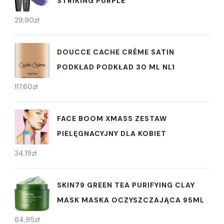
STRIKING PURPLE
29,90
zł
DOUCCE CACHE CRÈME SATIN
PODKŁAD PODKŁAD 30 ML NL1
117,60
zł
FACE BOOM XMASS ZESTAW
PIELĘGNACYJNY DLA KOBIET
34,19
zł
SKIN79 GREEN TEA PURIFYING CLAY
MASK MASKA OCZYSZCZAJĄCA 95ML
64,95
zł