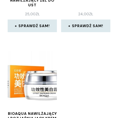
NAWILŻAJĄCY ŻEL DO
UST
25,00
ZŁ
24,00
ZŁ
SPRAWDŹ SAM!
SPRAWDŹ SAM!
BIOAQUA NAWILŻAJĄCY