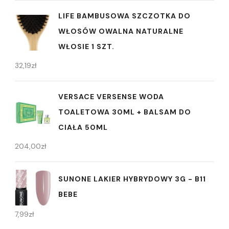
LIFE BAMBUSOWA SZCZOTKA DO
WŁOSÓW OWALNA NATURALNE
WŁOSIE 1 SZT.
32,19
zł
VERSACE VERSENSE WODA
TOALETOWA 30ML + BALSAM DO
CIAŁA 50ML
204,00
zł
SUNONE LAKIER HYBRYDOWY 3G - B11
BEBE
7,99
zł