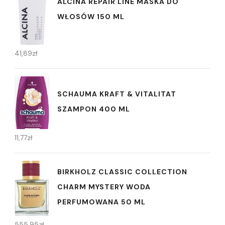
ALCINA REPAIR LINE MASKA DO
WŁOSÓW 150 ML
41,89
zł
SCHAUMA KRAFT & VITALITAT
SZAMPON 400 ML
11,77
zł
BIRKHOLZ CLASSIC COLLECTION
CHARM MYSTERY WODA
PERFUMOWANA 50 ML
555,95
zł