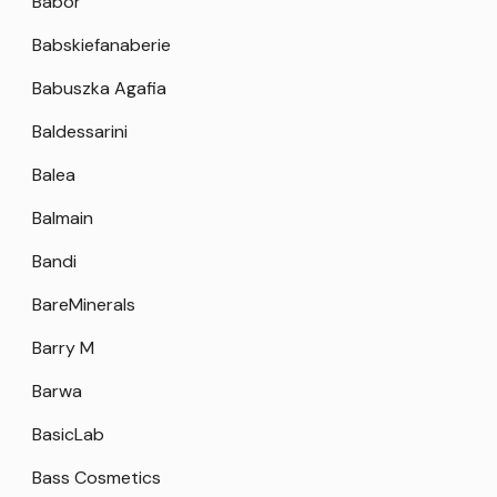
Babor
Babskiefanaberie
Babuszka Agafia
Baldessarini
Balea
Balmain
Bandi
BareMinerals
Barry M
Barwa
BasicLab
Bass Cosmetics