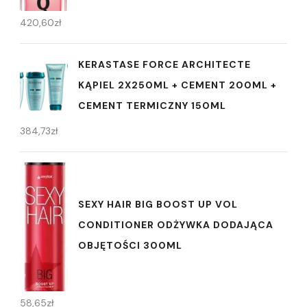
420,60
zł
KERASTASE FORCE ARCHITECTE
KĄPIEL 2X250ML + CEMENT 200ML +
CEMENT TERMICZNY 150ML
384,73
zł
SEXY HAIR BIG BOOST UP VOL
CONDITIONER ODŻYWKA DODAJĄCA
OBJĘTOŚCI 300ML
58,65
zł