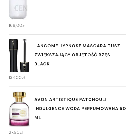
166,00
zł
LANCOME HYPNOSE MASCARA TUSZ
ZWIĘKSZAJĄCY OBJĘTOŚĆ RZĘS
BLACK
133,00
zł
AVON ARTISTIQUE PATCHOULI
INDULGENCE WODA PERFUMOWANA 50
ML
27,90
zł