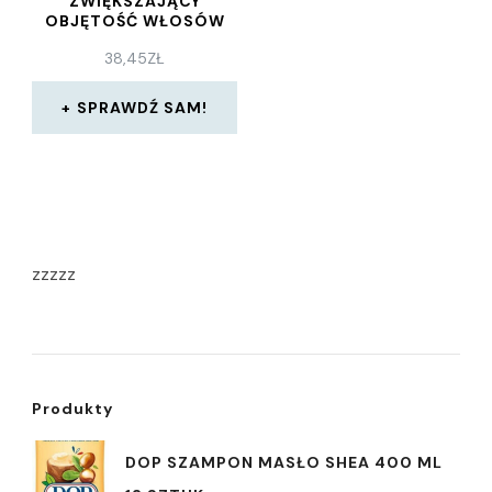
ZWIĘKSZAJĄCY
OBJĘTOŚĆ WŁOSÓW
CIENKICH PUSZĄCYCH
38,45
ZŁ
SIĘ 1000 ML
SPRAWDŹ SAM!
zzzzz
Produkty
DOP SZAMPON MASŁO SHEA 400 ML