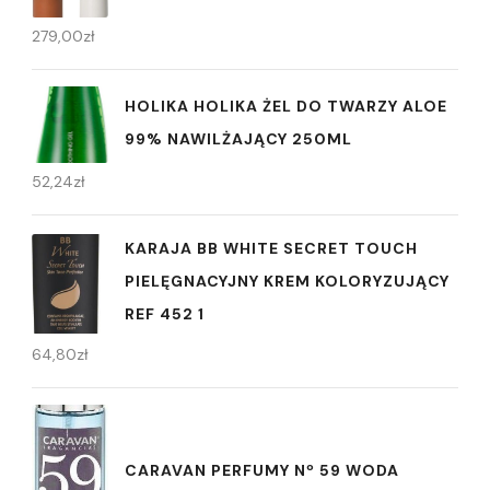
279,00
zł
HOLIKA HOLIKA ŻEL DO TWARZY ALOE
99% NAWILŻAJĄCY 250ML
52,24
zł
KARAJA BB WHITE SECRET TOUCH
PIELĘGNACYJNY KREM KOLORYZUJĄCY
REF 452 1
64,80
zł
CARAVAN PERFUMY Nº 59 WODA